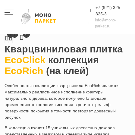
+7 (921) 325-
325-3
info@mono-
parket.ru
Главная
Кварцвиниловая плитка
EcoClick
EcoRich (на клей)
0
0
0
Кварцвиниловая плитка
EcoClick
коллекция
EcoRich
(на клей)
Особенностью коллекции кварц-винила EcoRich является
максимально реалистичное исполнение фактуры
натурального дерева, которое получено благодаря
применению технологии тиснения в регистр: рельеф
поверхности покрытия в точности повторяет древесный
рисунок.
В коллекцию входят 15 уникальных древесных декоров
представленных в замковом и клеевом типе укладки.