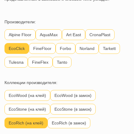
Производители:
Alpine Floor
AquaMax
Art East
CronaPlast
EcoClick
FineFloor
Fоrbo
Norland
Tarkett
Tulesna
FineFlex
Tanto
Коллекции производителя:
EcoWood (на клей)
EcoWood (в замок)
EcoStone (на клей)
EcoStone (в замок)
EcoRich (на клей)
EcoRich (в замок)