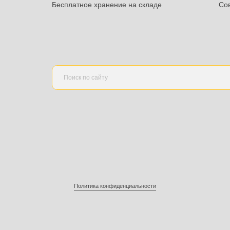
Услуги:
Укладка напольных покрытий
ая плитка
Доставка
Бесплатное хранение на складе
аркет
ска