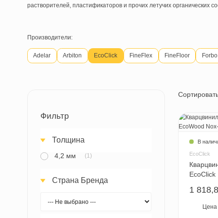
Кварц-виниловое напольное EcoClick производится метод
растворителей, пластификаторов и прочих летучих органи
Производители:
Adelar
Arbiton
EcoClick
FineFlex
FineFloor
Сор
Фильтр
Толщина
E
4,2 мм
(1)