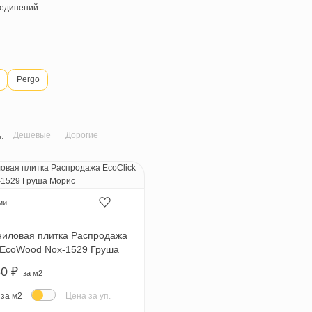
ом горячего послойного прессования без применения клеев,
ческих соединений.
Fоrbo
Pergo
тировать:
Дешевые
Дорогие
В наличии
coClick
Кварцвиниловая плитка Распродажа