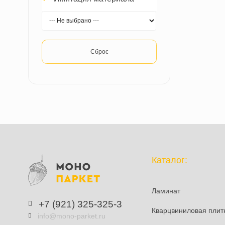
да
(1)
Фаска
да
(1)
Имитация материала
Сброс