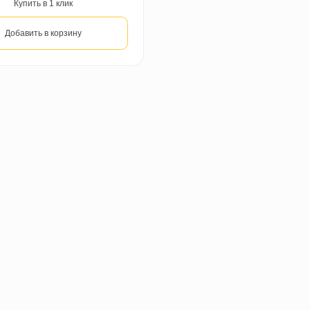
EcoClick EcoWood Nox-1529 Груша
Морис
1 818,80 ₽
за м2
Цена за м2
Цена за уп.
Купить в 1 клик
Добавить в корзину