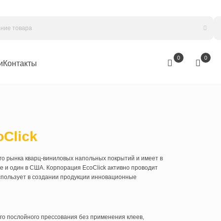
омпании
Контакты
а
EcoClick
окорейского рынка кварц-виниловых напольных покрытий и имеет в
ной Корее и один в США. Корпорация EcoClick активно проводит
вания, использует в создании продукции инновационные