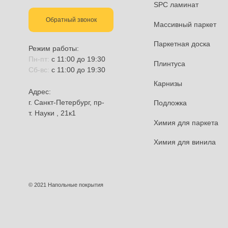
Каталог:
Ламинат
+7 (921) 325-325-3
Кварцвинилов
info@mono-parket.ru
SPC ламинат
Обратный звонок
Массивный п
Паркетная до
Режим работы:
Пн-пт:
с 11:00 до 19:30
Плинтуса
Сб-вс:
с 11:00 до 19:30
Карнизы