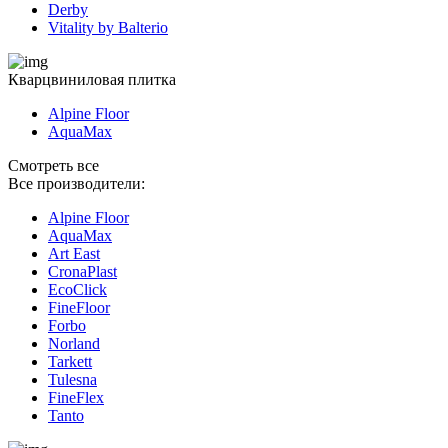
Derby
Vitality by Balterio
Кварцвиниловая плитка
Alpine Floor
AquaMax
Смотреть все
Все производители:
Alpine Floor
AquaMax
Art East
CronaPlast
EcoClick
FineFloor
Fоrbo
Norland
Tarkett
Tulesna
FineFlex
Tanto