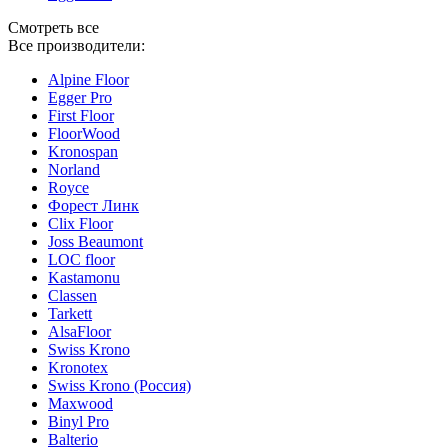
Смотреть все
Все производители:
Alpine Floor
Egger Pro
First Floor
FloorWood
Kronospan
Norland
Royce
Форест Линк
Clix Floor
Joss Beaumont
LOC floor
Kastamonu
Classen
Tarkett
AlsaFloor
Swiss Krono
Kronotex
Swiss Krono (Россия)
Maxwood
Binyl Pro
Balterio