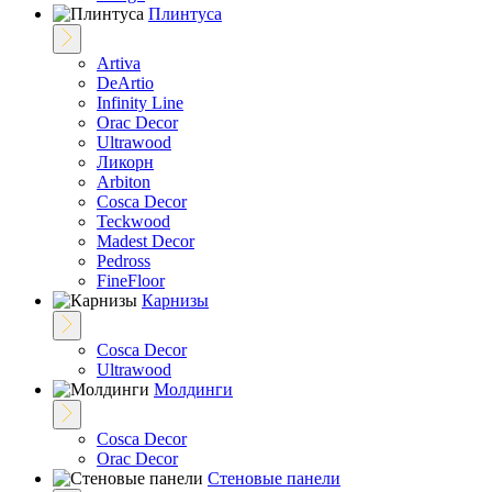
Плинтуса
Artiva
DeArtio
Infinity Line
Orac Decor
Ultrawood
Ликорн
Arbiton
Cosca Decor
Teckwood
Madest Decor
Pedross
FineFloor
Карнизы
Cosca Decor
Ultrawood
Молдинги
Cosca Decor
Orac Decor
Стеновые панели