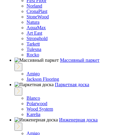
First Floor
Norland
CronaPlast
StoneWood
Natura
AquaMax
Art East
Stronghold
Tarkett
Tulesna
Rocko
Массивный паркет
Amigo
Jackson Flooring
Паркетная доска
Blanco
Polarwood
Wood System
Karelia
Инженерная доска
Amigo