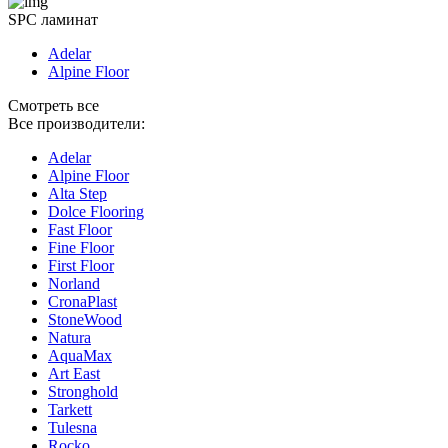
SPC ламинат
Adelar
Alpine Floor
Смотреть все
Все производители:
Adelar
Alpine Floor
Alta Step
Dolce Flooring
Fast Floor
Fine Floor
First Floor
Norland
CronaPlast
StoneWood
Natura
AquaMax
Art East
Stronghold
Tarkett
Tulesna
Rocko