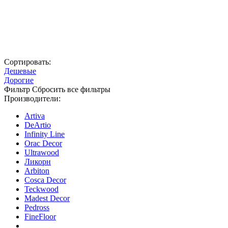
Сортировать:
Дешевые
Дорогие
Фильтр
Сбросить все фильтры
Производители:
Artiva
DeArtio
Infinity Line
Orac Decor
Ultrawood
Ликорн
Arbiton
Cosca Decor
Teckwood
Madest Decor
Pedross
FineFloor