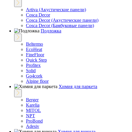
Artiva (Акустические панели)
Cosca Decor
Cosca Decor (Акустические панели)
Cosca Decor (Бамбуковые панели)
Подложка
Beltermo
EcoHeat
FineFloor
Quick Step
Profitex
Solid
Go4cork
Alpine floor
Химия для паркета
Berger
Karelia
MITOL
NPT
ProBond
Adesiv
Химия для винила