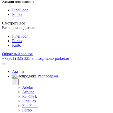
Химия для винила
FineFloor
Forbo
Смотреть все
Все производители:
FineFloor
Forbo
Kiilto
Обратный звонок
+7 (921) 325-325-3
info@mono-parket.ru
Акции
Распродажа
Adelar
Arbiton
EcoClick
FineFlex
FineFloor
Fоrbo