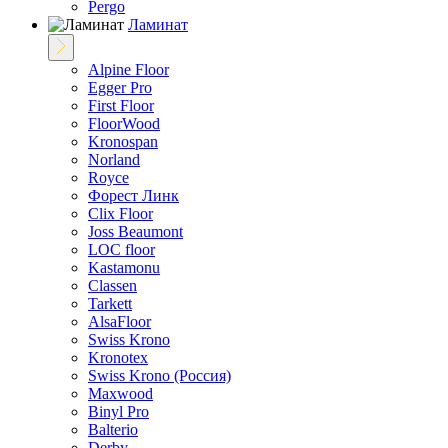
Pergo
Ламинат
Alpine Floor
Egger Pro
First Floor
FloorWood
Kronospan
Norland
Royce
Форест Линк
Clix Floor
Joss Beaumont
LOC floor
Kastamonu
Classen
Tarkett
AlsaFloor
Swiss Krono
Kronotex
Swiss Krono (Россия)
Maxwood
Binyl Pro
Balterio
Derby