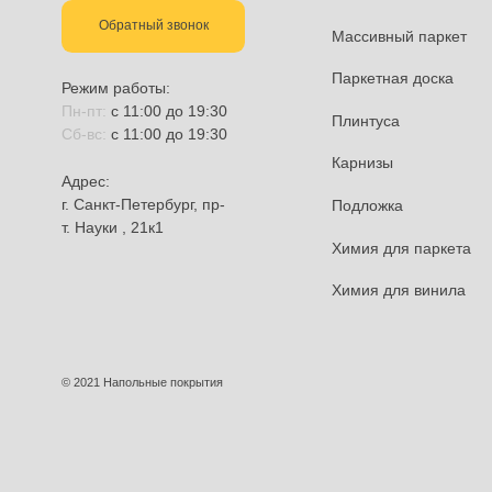
Каталог:
Ламинат
+7 (921) 325-325-3
Кварцвинилов
info@mono-parket.ru
SPC ламинат
Обратный звонок
Массивный п
Паркетная до
Режим работы:
Пн-пт:
с 11:00 до 19:30
Плинтуса
Сб-вс:
с 11:00 до 19:30
Карнизы
Адрес: