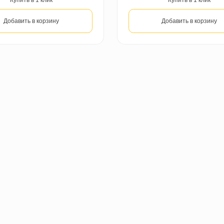
V4 2607 Дуб Сакраменто Пустынный
V4 2624 Арт
990,00 ₽
990,00 ₽
за м2
з
Цена за м2
Цена за уп.
Цена за 
Купить в 1 клик
Добавить в корзину
До