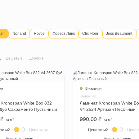
создания необычного дома важно подобрать подходящее напольное
и вашему образу жизни. Ламинат Kronospan отвечает всем этим
ыбор расцветок, текстур и орнаментов. Здесь точно найдется, что
Kronospan
Norland
Royce
Форест Линк
Clix Floor
тировать:
Дешевые
Дорогие
В наличии
В наличии
Kronospan
Kronospan
Ламинат Kronospan White Box 832
Ламинат Kro