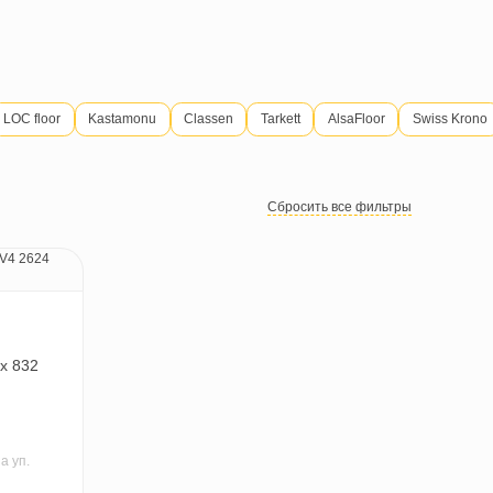
Joss Beaumont
LOC floor
Kastamonu
Classen
Tarkett
Сброси
nospan White Box 832