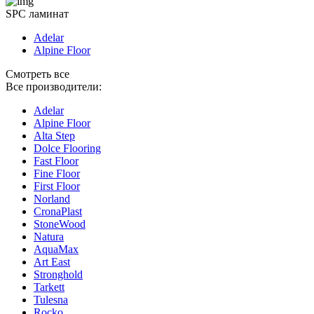
SPC ламинат
Adelar
Alpine Floor
Смотреть все
Все производители:
Adelar
Alpine Floor
Alta Step
Dolce Flooring
Fast Floor
Fine Floor
First Floor
Norland
CronaPlast
StoneWood
Natura
AquaMax
Art East
Stronghold
Tarkett
Tulesna
Rocko