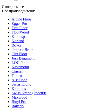
Смотреть все
Все производители:
Alpine Floor
Egger Pro
First Floor
FloorWood
Kronospan
Norland
Royce
Форест Линк
Clix Floor
Joss Beaumont
LOC floor
Kastamonu
Classen
Tarkett
AlsaFloor
Swiss Krono
Kronotex
Swiss Krono (Россия)
Maxwood
Binyl Pro
Balterio