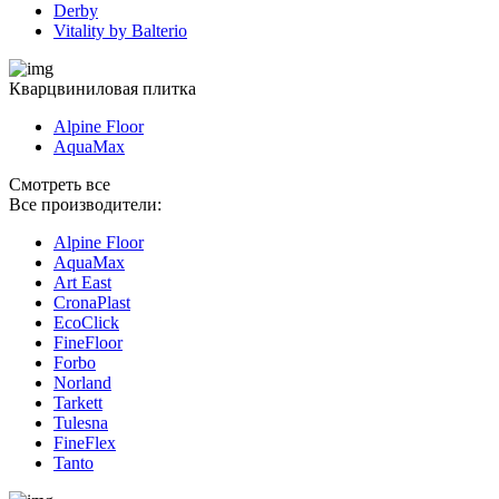
Derby
Vitality by Balterio
Кварцвиниловая плитка
Alpine Floor
AquaMax
Смотреть все
Все производители:
Alpine Floor
AquaMax
Art East
CronaPlast
EcoClick
FineFloor
Fоrbo
Norland
Tarkett
Tulesna
FineFlex
Tanto