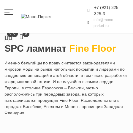
+7 (921) 325-
325-3
info@mono-
parket.ru
Главная
SPC ламинат
Fine Floor
0
0
0
SPC ламинат
Fine Floor
Именно бельгийцы по праву считаются законодателями
мировой моды на рынке напольных покрытий и лидерами по
внедрению инноваций в этой области, в том числе разработки
кварцвиниловой плтики. И не случайно в самом сердце
Европы, в столице Евросоюза – Бельгии, уютно
расположились три передовых завода, на которых
изготавливается продукция Fine Floor. Расположены они в
городках Вилсбеке, Авелгем и Менен - провинции Западная
Фландрия.