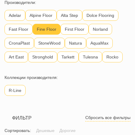
Производители:
Adelar
Alpine Floor
Alta Step
Dolce Flooring
Fast Floor
Fine Floor
First Floor
Norland
CronaPlast
StoneWood
Natura
AquaMax
Art East
Stronghold
Tarkett
Tulesna
Rocko
Коллекции производителя:
R-Line
Сбросить все фильтры
ФИЛЬТР
Сортировать:
Дешевые
Дорогие