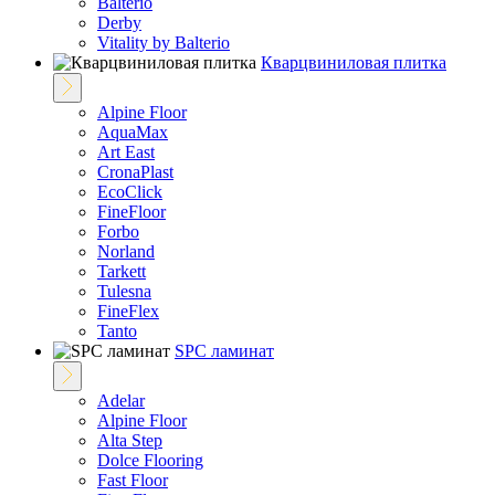
Balterio
Derby
Vitality by Balterio
Кварцвиниловая плитка
Alpine Floor
AquaMax
Art East
CronaPlast
EcoClick
FineFloor
Fоrbo
Norland
Tarkett
Tulesna
FineFlex
Tanto
SPC ламинат
Adelar
Alpine Floor
Alta Step
Dolce Flooring
Fast Floor