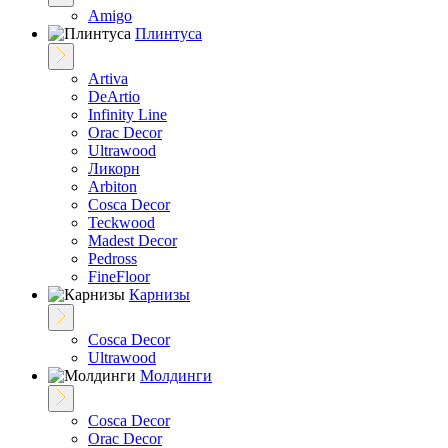
Amigo
Плинтуса
Artiva
DeArtio
Infinity Line
Orac Decor
Ultrawood
Ликорн
Arbiton
Cosca Decor
Teckwood
Madest Decor
Pedross
FineFloor
Карнизы
Cosca Decor
Ultrawood
Молдинги
Cosca Decor
Orac Decor