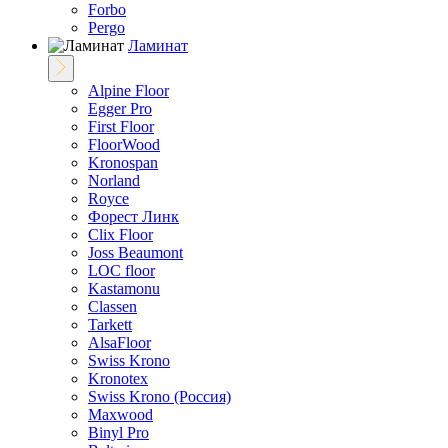
Fоrbo
Pergo
Ламинат
Alpine Floor
Egger Pro
First Floor
FloorWood
Kronospan
Norland
Royce
Форест Линк
Clix Floor
Joss Beaumont
LOC floor
Kastamonu
Classen
Tarkett
AlsaFloor
Swiss Krono
Kronotex
Swiss Krono (Россия)
Maxwood
Binyl Pro