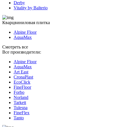
Derby
Vitality by Balterio
Кварцвиниловая плитка
Alpine Floor
AquaMax
Смотреть все
Все производители:
Alpine Floor
AquaMax
Art East
CronaPlast
EcoClick
FineFloor
Fоrbo
Norland
Tarkett
Tulesna
FineFlex
Tanto