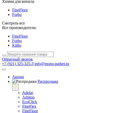
Химия для винила
FineFloor
Forbo
Смотреть все
Все производители:
FineFloor
Forbo
Kiilto
Обратный звонок
+7 (921) 325-325-3
info@mono-parket.ru
Акции
Распродажа
Adelar
Arbiton
EcoClick
FineFlex
FineFloor