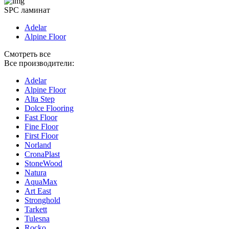
SPC ламинат
Adelar
Alpine Floor
Смотреть все
Все производители:
Adelar
Alpine Floor
Alta Step
Dolce Flooring
Fast Floor
Fine Floor
First Floor
Norland
CronaPlast
StoneWood
Natura
AquaMax
Art East
Stronghold
Tarkett
Tulesna
Rocko