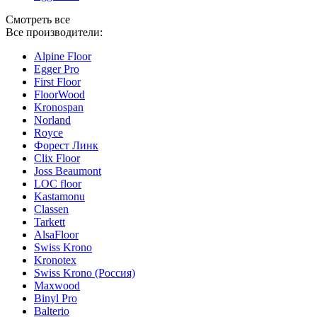
Смотреть все
Все производители:
Alpine Floor
Egger Pro
First Floor
FloorWood
Kronospan
Norland
Royce
Форест Линк
Clix Floor
Joss Beaumont
LOC floor
Kastamonu
Classen
Tarkett
AlsaFloor
Swiss Krono
Kronotex
Swiss Krono (Россия)
Maxwood
Binyl Pro
Balterio