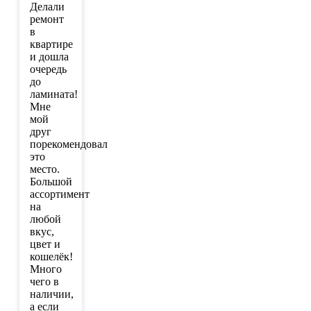
Делали
ремонт
в
квартире
и дошла
очередь
до
ламината!
Мне
мой
друг
порекомендовал
это
место.
Большой
ассортимент
на
любой
вкус,
цвет и
кошелёк!
Много
чего в
наличии,
а если