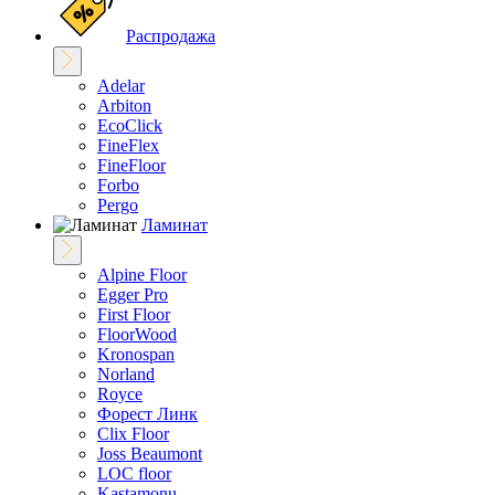
Распродажа
Adelar
Arbiton
EcoClick
FineFlex
FineFloor
Fоrbo
Pergo
Ламинат
Alpine Floor
Egger Pro
First Floor
FloorWood
Kronospan
Norland
Royce
Форест Линк
Clix Floor
Joss Beaumont
LOC floor
Kastamonu