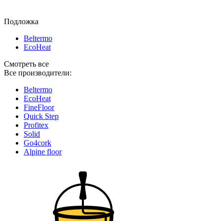
Подложка
Beltermo
EcoHeat
Смотреть все
Все производители:
Beltermo
EcoHeat
FineFloor
Quick Step
Profitex
Solid
Go4cork
Alpine floor