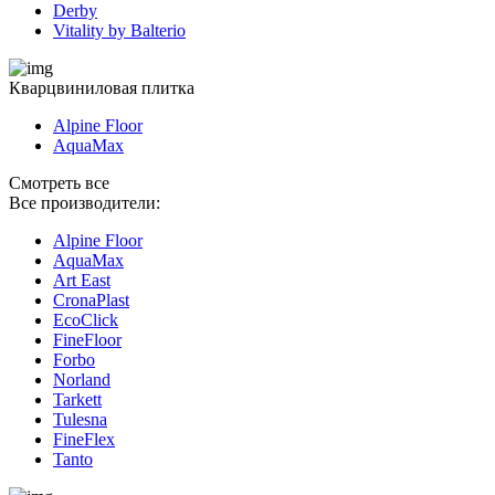
Derby
Vitality by Balterio
Кварцвиниловая плитка
Alpine Floor
AquaMax
Смотреть все
Все производители:
Alpine Floor
AquaMax
Art East
CronaPlast
EcoClick
FineFloor
Fоrbo
Norland
Tarkett
Tulesna
FineFlex
Tanto