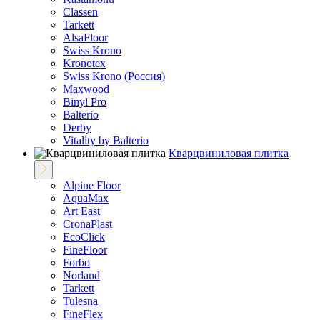
Classen
Tarkett
AlsaFloor
Swiss Krono
Kronotex
Swiss Krono (Россия)
Maxwood
Binyl Pro
Balterio
Derby
Vitality by Balterio
Кварцвиниловая плитка
Alpine Floor
AquaMax
Art East
CronaPlast
EcoClick
FineFloor
Fоrbo
Norland
Tarkett
Tulesna
FineFlex