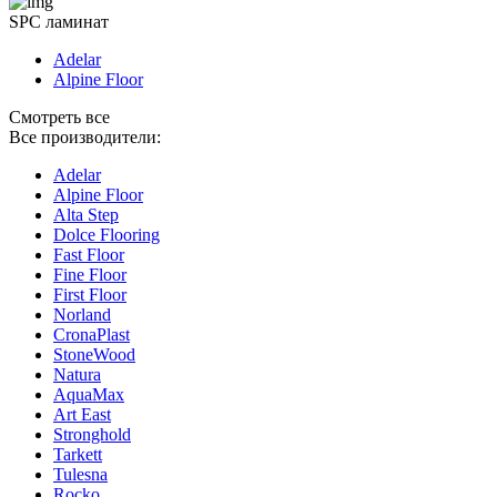
SPC ламинат
Adelar
Alpine Floor
Смотреть все
Все производители:
Adelar
Alpine Floor
Alta Step
Dolce Flooring
Fast Floor
Fine Floor
First Floor
Norland
CronaPlast
StoneWood
Natura
AquaMax
Art East
Stronghold
Tarkett
Tulesna
Rocko