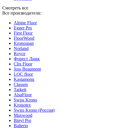
Смотреть все
Все производители:
Alpine Floor
Egger Pro
First Floor
FloorWood
Kronospan
Norland
Royce
Форест Линк
Clix Floor
Joss Beaumont
LOC floor
Kastamonu
Classen
Tarkett
AlsaFloor
Swiss Krono
Kronotex
Swiss Krono (Россия)
Maxwood
Binyl Pro
Balterio