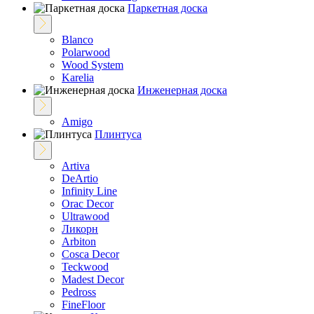
Паркетная доска
Blanco
Polarwood
Wood System
Karelia
Инженерная доска
Amigo
Плинтуса
Artiva
DeArtio
Infinity Line
Orac Decor
Ultrawood
Ликорн
Arbiton
Cosca Decor
Teckwood
Madest Decor
Pedross
FineFloor