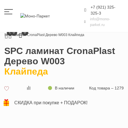
+7 (921) 325-
325-3
info@mono-
parket.ru
Главная
SPC ламинат
CronaPlast
Дерево
0
0
0
SPC ламинат CronaPlast Дерево W003 Клайпеда
SPC ламинат CronaPlast
Дерево W003
Клайпеда
В наличии
Код товара – 1279
СКИДКА при покупке + ПОДАРОК!