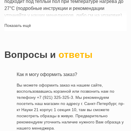
подходит под теплый пол при температуре нагрева до
27°С (подробные инструкции и рекомендации
уточняйте у наших менеджеров, либо см.на упаковке).
Гарантия производителя при соблюдении правил
Показать ещё
укладки — 25 лет.
Купить Ламинат Kastamonu Orange FP951.2
Дуб
Лунный
можно прямо в нашем интернет-магазине
Вопросы и
ответы
Моно-Паркет, достаточно
оформить заказ
.
Как я могу оформить заказ?
Вы можете оформить заказ на нашем сайте,
воспользовавшись корзиной или позвонить нам по
телефону +7 (921) 325-325-3. Мы рекомендуем
посетить наш магазин по адресу г. Санкт-Петербург, пр-
кт Науки 21 корпус 1 секция 10, там вы сможете
посмотреть образцы в живую. Предварительно
рекомендуем уточнить наличие нужного Вам образца у
нашего менеджера.