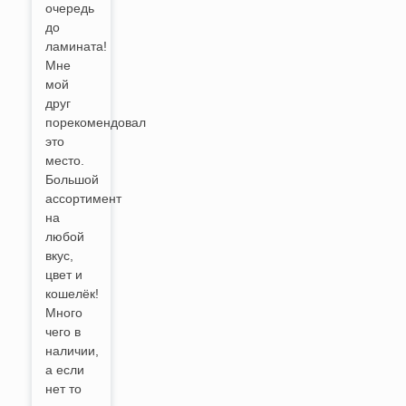
очередь
до
ламината!
Мне
мой
друг
порекомендовал
это
место.
Большой
ассортимент
на
любой
вкус,
цвет и
кошелёк!
Много
чего в
наличии,
а если
нет то