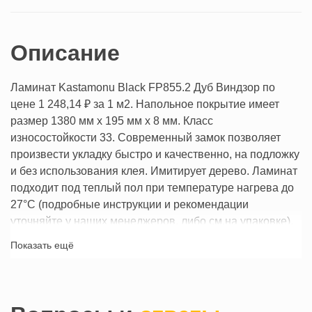
Описание
Ламинат Kastamonu Black FP855.2
Дуб Виндзор
по
цене 1 248,14 ₽
за 1 м2
. Напольное покрытие имеет
размер 1380 мм х 195 мм х 8 мм. Класс
износостойкости 33. Современный замок позволяет
произвести укладку быстро и качественно, на подложку
и без использования клея. Имитирует дерево. Ламинат
подходит под теплый пол при температуре нагрева до
27°С (подробные инструкции и рекомендации
уточняйте у наших менеджеров, либо см.на упаковке).
Гарантия производителя при соблюдении правил
Показать ещё
укладки — 25 лет.
Купить Ламинат Kastamonu Black FP855.2
Дуб Виндзор
можно прямо в нашем интернет-магазине Моно-Паркет,