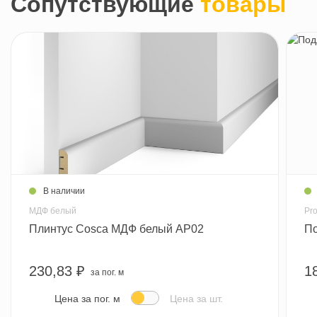
Сопутствующие
товары
В наличии
МДФ белый
Pro
Плинтус Cosca МДФ белый AP02
По
230,83 ₽
1
за пог. м
Цена за пог. м
Цена за шт.